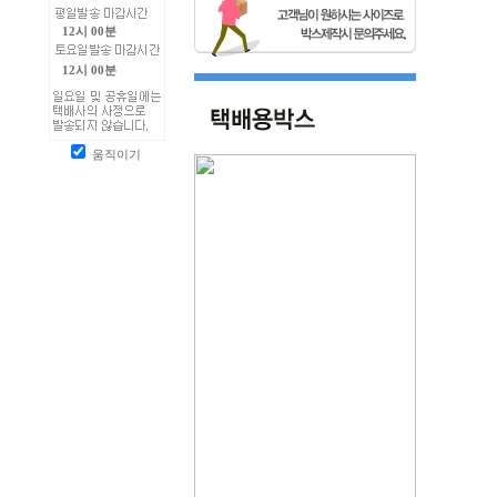
12시 00분
12시 00분
움직이기