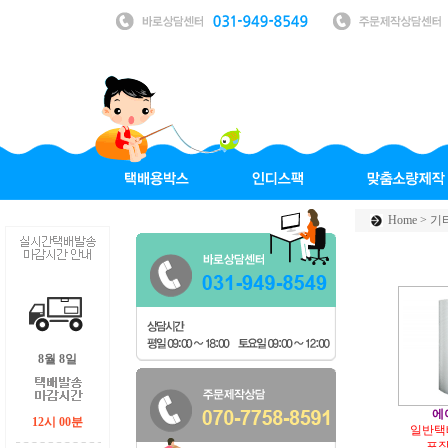
Home >
기
8월 8일
에
12시 00분
일반택배
포장