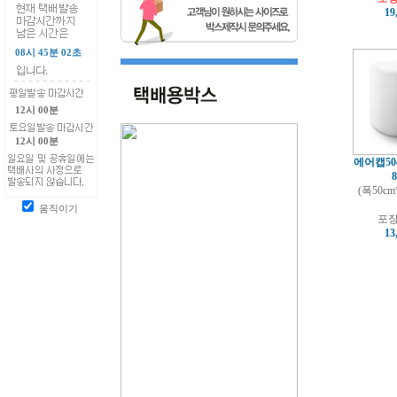
19
08시 45분 01초
12시 00분
12시 00분
에어캡50c
8
(폭50c
움직이기
포장
13