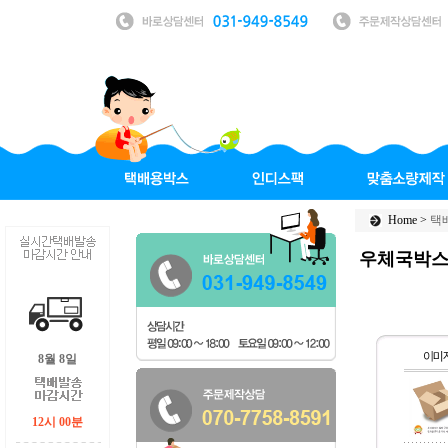
Home >
택
우체국박
8월 8일
12시 00분