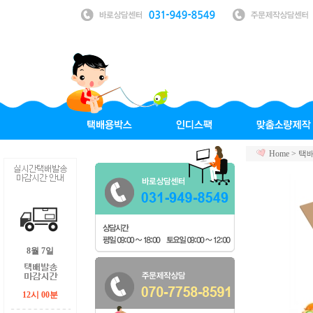
Home >
택
8월 7일
12시 00분