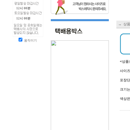
12시 00분
12시 00분
→ 상
움직이기
<상품
사이즈 
포장단위
크기는
색상은