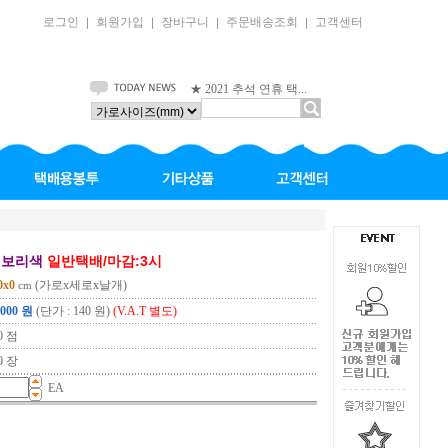
로그인
회원가입
장바구니
주문배송조회
고객센터
｜
｜
｜
｜
★ 2021 추석 연휴 택...
이보리색
일반택배/마감:3시
0x0
(가로x세로x날개)
cm
,000 원
(단가 : 140 원)
(V.A.T 별도)
0 점
0 장
EA