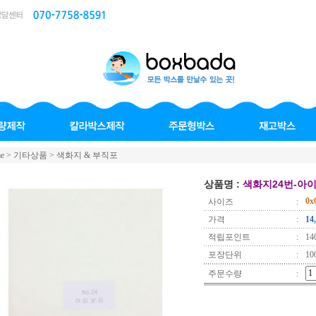
e >
기타상품
>
색화지 & 부직포
상품명 :
색화지24번-아
0x
사이즈
:
가격
:
14
적립포인트
:
14
포장단위
:
10
주문수량
: